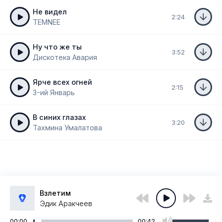
Не видел
2:24
TEMNEE
Ну что же ты
3:52
Дискотека Авария
Ярче всех огней
2:15
3-ий Январь
В синих глазах
3:20
Тахмина Умалатова
Взлетим
Эдик Аракчеев
00:00
00:42