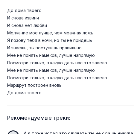
До дома твоего
И снова извини
И снова нет любви
Молчание мое лучше, чем мрачная ложь
Я позову тебя в ночи, но ты не придешь
И знаешь, ты поступишь правильно
Мне не понять намеков, лучше напрямую
Посмотри только, в какую даль нас это завело
Мне не понять намеков, лучше напрямую
Посмотри только, в какую даль нас это завело
Маршрут построен вновь
До дома твоего
Рекомендуемые треки:
А я тоже устал это слушать ты не сдашь никуда