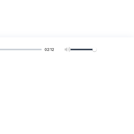
02:12