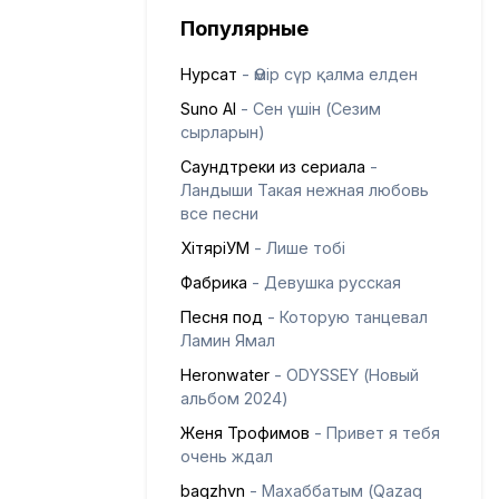
Популярные
Нурсат
- Өмір сүр қалма елден
Suno AI
- Сен үшін (Сезим
сырларын)
Саундтреки из сериала
-
Ландыши Такая нежная любовь
все песни
ХітяріУМ
- Лише тобі
Фабрика
- Девушка русская
Песня под
- Которую танцевал
Ламин Ямал
Heronwater
- ODYSSEY (Новый
альбом 2024)
Женя Трофимов
- Привет я тебя
очень ждал
baqzhvn
- Махаббатым (Qazaq