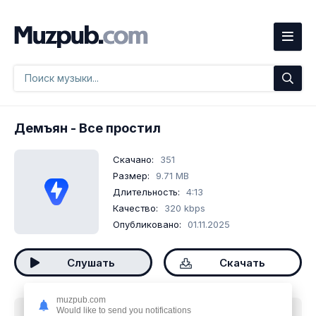
Демъян
- Все простил
Скачано:
351
Размер:
9.71 MB
Длительность:
4:13
Качество:
320 kbps
Опубликовано:
01.11.2025
Слушать
Скачать
muzpub.com
Would like to send you notifications
Скачать песню
Демъян - Все простил
mp3