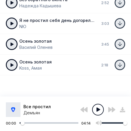
2:52
Надежда Кадышева
Я не простил себя день догорел догорел закат
3:03
NЮ
Осень золотая
3:45
Василий Оленев
Осень золотая
2:18
Koss, Амая
Все простил
Демъян
00:00
04:14