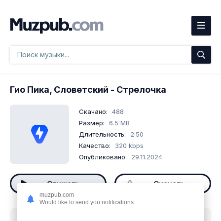
Гио Пика, Словетский
- Стрелочка
Скачано:
488
Размер:
6.5 MB
Длительность:
2:50
Качество:
320 kbps
Опубликовано:
29.11.2024
Слушать
Скачать
muzpub.com
Would like to send you notifications
Скачать песню
Гио Пика, Словетский - Стрелочка