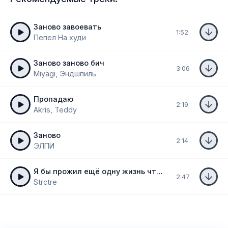
Заново завоевать
1:52
Пепел На худи
Заново заново бич
3:06
Miyagi, Эндшпиль
Пропадаю
2:19
Akris, Teddy
Заново
2:14
ЭЛПИ
Я бы прожил ещё одну жизнь чтобы встретить тебя заново
2:47
Strctre