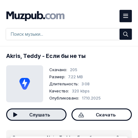
Akris, Teddy
- Если бы не ты
Скачано:
205
Размер:
7.22 MB
Длительность:
3:08
Качество:
320 kbps
Опубликовано:
17.10.2025
Слушать
Скачать
Скачать песню
Akris, Teddy - Если бы не ты
mp3