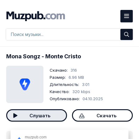
Mona Songz
- Monte Cristo
Скачано:
316
Размер:
6.96 MB
Длительность:
3:01
Качество:
320 kbps
Опубликовано:
04.10.2025
Слушать
Скачать
muzpub.com
Скачать песню
Mona Songz - Monte Cristo
mp3