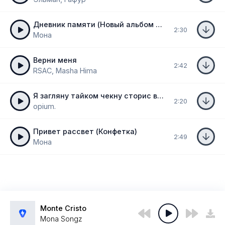
Дневник памяти (Новый альбом 2024)
2:30
Мона
Верни меня
2:42
RSAC, Masha Hima
Я загляну тайком чекну сторис вы вдвоем
2:20
opium.
Привет рассвет (Конфетка)
2:49
Мона
Monte Cristo
Mona Songz