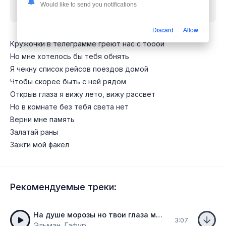
Would like to send you notifications
бесплатно
Discard
Allow
Кружочки в телеграмме греют нас с тобой
Но мне хотелось бы тебя обнять
Я чекну список рейсов поездов домой
Чтобы скорее быть с ней рядом
Открыв глаза я вижу лето, вижу рассвет
Но в комнате без тебя света нет
Верни мне память
Залатай раны
Зажги мой факел
Рекомендуемые треки:
На душе морозы но твои глаза меня греют греют
3:07
Эльман, Гафур