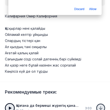
Discard
Allow
Калифарния Омир Калифорния
Қасқырлар нені қалайды
Ойламай келтір ұйқыңды
Олардың тістері қан
Ал қыздың тәні сиқырлы
Ағатай қалың қалай
Сағындым сізді солай дегеннің бәрі сүйкімді
Ал қазір неге бұлай көзінен жас сорғалай
Көңілсіз күй де ол тұрды
Рекомендуемые треки:
Қызғана да бермеші жүрегің қанайды
3:03