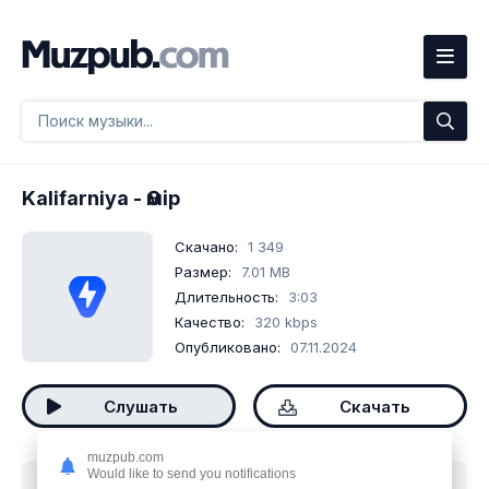
Kalifarniya
- Өмір
Скачано:
1 349
Размер:
7.01 MB
Длительность:
3:03
Качество:
320 kbps
Опубликовано:
07.11.2024
Слушать
Скачать
muzpub.com
Would like to send you notifications
Скачать песню
Kalifarniya - Өмір
mp3 бесплатно