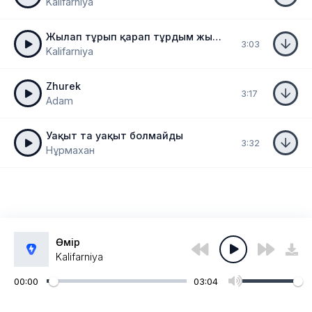
Kalifarniya
Жылап тұрып қарап тұрдым жырақ тұрып
3:03
Kalifarniya
Zhurek
3:17
Adam
Уақыт та уақыт болмайды
3:32
Нұрмахан
Өмір
Kalifarniya
00:00
03:04